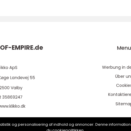
OF-EMPIRE.
de
Men
Werbung in d
Über un
Cookie
Kontaktier
Sitema
www.klikko.dk
, statistik og personalisering af indhold og annoncer. Denne informat
du cookiepolitikken.