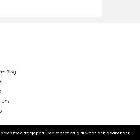
u
em Blog
s
s
e uns
p
ion deles med tredjepart. Ved fortsat brug af websiden godkender