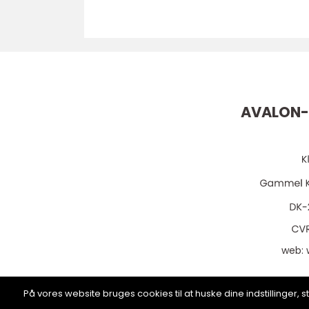
AVALON-
web:
På vores website bruges cookies til at huske dine indstillinger