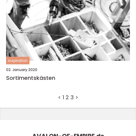
inspiration
02. January 2020
Sortimentskästen
<
1
2
3
>